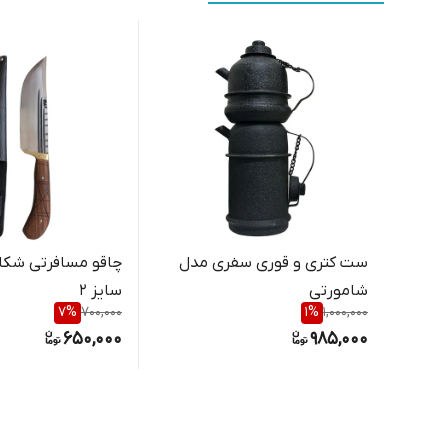
ست کتری و قوری سفری مدل
چاقو مسافرتی شکا
شامورتی
سایز 2
7
%
700,000
1
%
1,000,000
650,000
985,000