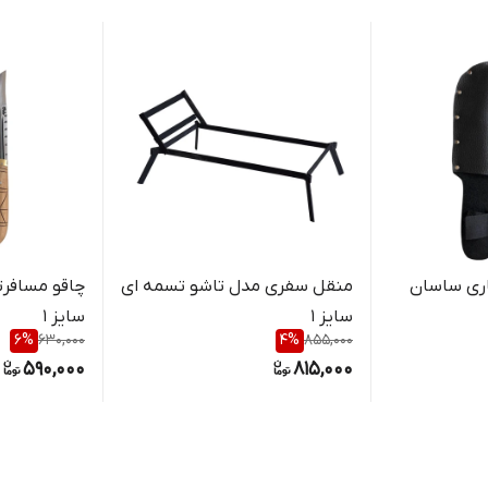
ری ساسان
منقل سفری مدل تاشو تسمه ای
چاقو مسافر
سایز 1
سایز 1
6
%
630,000
4
%
855,000
590,000
815,000