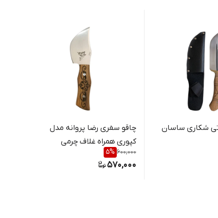
تی شکاری ساسان
چاقو سفری رضا پروانه مدل
چاقو 
کپوری همراه غلاف چرمی
چرمی
50,000
5
%
600,000
,000
570,000