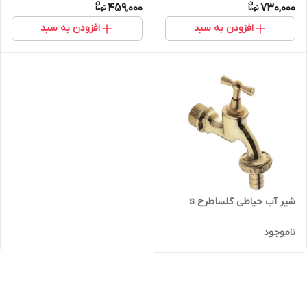
459,000
730,000
افزودن به سبد
افزودن به سبد
شیر آب حیاطی گلسا طرح s
ناموجود