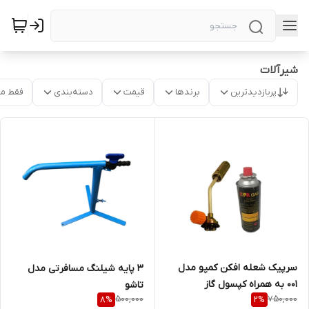
شیرآلات
پربازدیدترین
برندها
قیمت
دسته‌بندی
فقط م
سرپیک شعله افکن کمپو مدل
3 پایه شیلنگ مسافرتی مدل
۰۰۱ به همراه کپسول گاز
تاشو
500,000
750,000
8
%
2
%