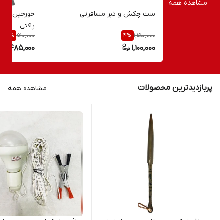
مشاهده همه
ست چکش و تبر مسافرتی
خورجین موتو
پاکتی
510,000
1,150,000
4
%
4
%
485,000
1,100,000
پربازدیدترین محصولات
مشاهده همه