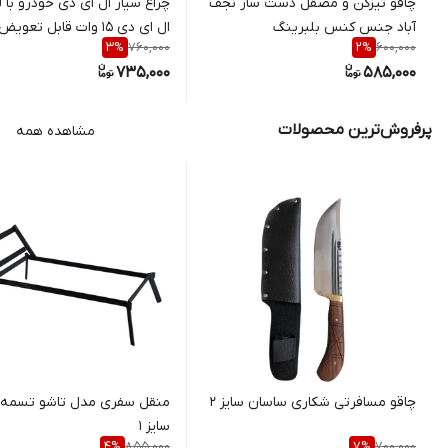
چاقو تیزکن و مصقل دست ساز نجف
چراغ سیار ال ای دی خودرو با 
آباد جنس کنس بلبرینگ
ال ای دی 15 وات قابل تعویض
760,000
600,000
3
%
2
%
735,000
585,000
پرفروش‌ترین محصولات
مشاهده همه
چاقو مسافرتی شکاری ساسان سایز 2
منقل سفری مدل تاشو تسمه 
سایز 1
855,000
700,000
4
%
7
%