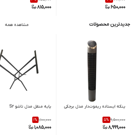
815,000
650,000
جدیدترین محصولات
مشاهده همه
پنکه ایستاده ریموت‌دار مدل برجکی
پایه منقل مدل تاشو S2
1,100,000
9,500,000
1
%
5
%
1,085,000
8,999,000