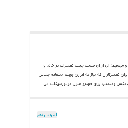
ی و مجموعه ای ارزان قیمت جهت تعمیرات در خانه و
 تعمیرکاران که نیاز به ابزاری جهت استفاده چندین
بکس دارای تبدیل بکس های 1\u002F4 به 3\u002F8 و اچار شمع ماشین، کمکی بکس ومناسب برای خودرو منزل موتورسیکلت می
افزودن نظر