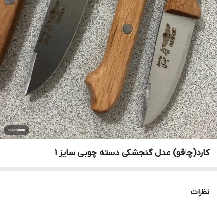
کارد(چاقو) مدل گنجشکی دسته چوبی سایز 1
نظرات