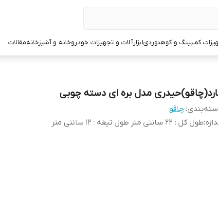
یزات کمپینگ و کوهنوردی
ابزارآلات و تجهیزات خودرو
خانه و آشپزخانه
مقالات
ارد(چاقو)حیدری مدل بره ای دسته چوبی
ته‌بندی
:
چاقو
دازه
:
طول کل : 22 سانتی متر طول تیغه : 12 سانتی متر