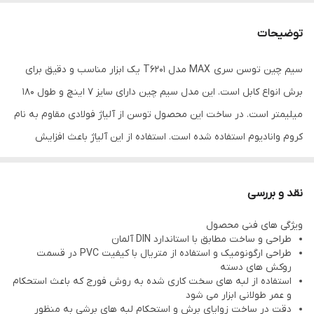
طول
180 میلی متر
توضیحات
وزن
270 گرم
سیم چین توسن سری MAX مدل T6201 یک ابزار مناسب و دقیق برای
برش انواع کابل است. این مدل سیم چین دارای سایز 7 اینچ و طول 180
میلیمتر است. در ساخت این محصول توسن از آلیاژ فولادی مقاوم به نام
کروم وانادیوم استفاده شده است. استفاده از این آلیاژ باعث افزایش
مقاومت ابزار در برابر خوردگی و زنگ زدگی شده است. دسته این محصول
دارای طراحی مناسب و روکشی نرم از جنس pvc است. ظرفیت برش انواع
نقد و بررسی
کابل نرم، سخت و ضخیم در این مدل به ترتیب برابر با 5، 1.6 و 8 میلیمتر
ویژگی های فنی محصول
است. در ساخته بدنه و دسته این مدل سیم چین از مرغوب ترین مواد
طراحی و ساخت مطابق با استاندارد DIN آلمان
اولیه و بر اساس معتبرترین استاندارد های بین المللی استفاده شده
طراحی ارگونومیک و استفاده از متریال با کیفیت PVC در قسمت
روکش های دسته
است. لبه های برشی این محصول با دقت و ظرافت بالایی طراحی شده اند
استفاده از لبه های سخت کاری شده به روش فورج که باعث استحکام
تا بر کارایی محصول افزوده شود. شیب های برش در این سیم چین
و عمر طولانی ابزار می شود
دقت در ساخت زوایای برش و استحکام لبه های برشی به منظور