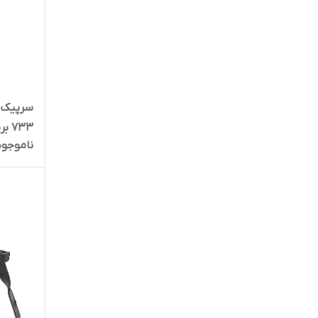
733 برنجی به همراه کپسول گاز
ناموجود