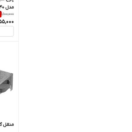
مدل 40 وات
%
1,100,000
055,000
منقل گا