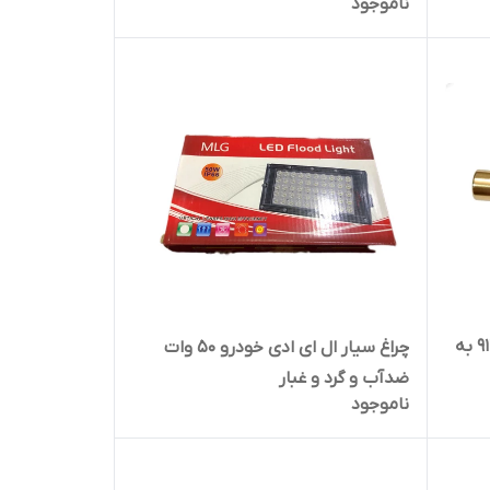
ناموجود
سرپیک شعله افکن کمپو مدل 911A به
چراغ سیار ال ای ادی خودرو 50 وات
ضدآب و گرد و غبار
ناموجود