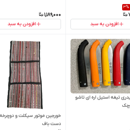
3
%
1,189,000
افزودن به سبد
افزودن به سبد
دری تیغه استیل اره ای تاشو
وچک
خورجین موتور سیکلت و دوچرخه
دست باف