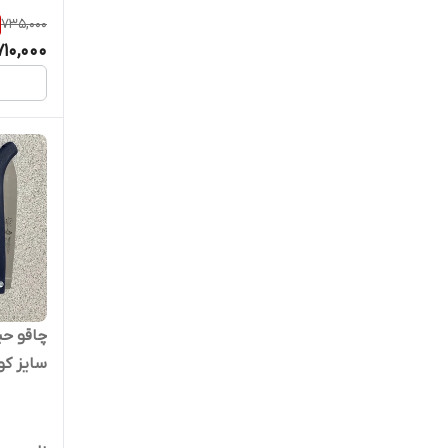
735,000
710,000
چاقو حی
سایز ک