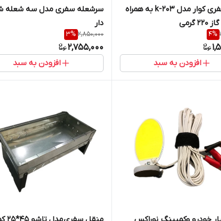
اجاق سفری کوار مدل k-203 به همراه
سرشعله سفری مدل سه شعله ش
2 گرمی
دار
3
%
2,850,000
4
%
2,755,000
1,
افزودن به سبد
افزودن به سبد
چراغ سیار خودرو وکمپینگ نوراکس
منقل سفری مدل تاشو 45*25 کم جا