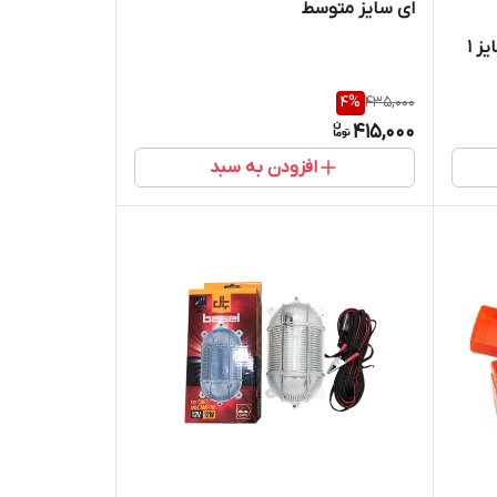
ای سایز متوسط
ز 1
4
%
435,000
415,000
افزودن به سبد