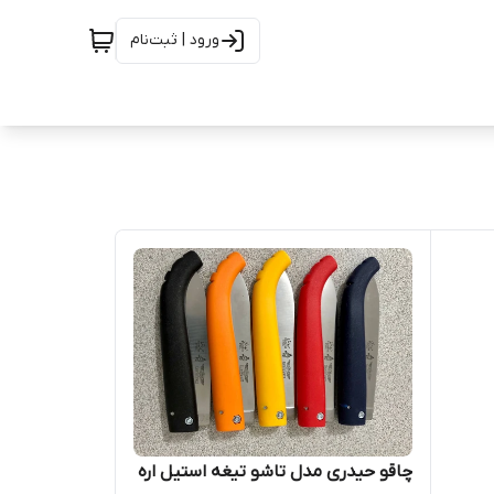
ورود | ثبت‌نام
چاقو حیدری مدل تاشو تیغه استیل اره