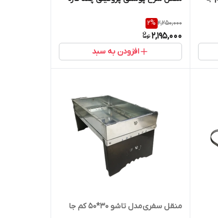
2
%
2,250,000
2,195,000
افزودن به سبد
منقل سفری مدل تاشو 30*50 کم جا