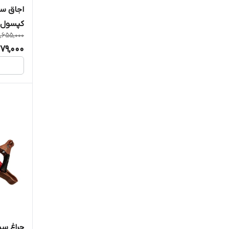
کپسول گاز 20
1,655,000
579,000