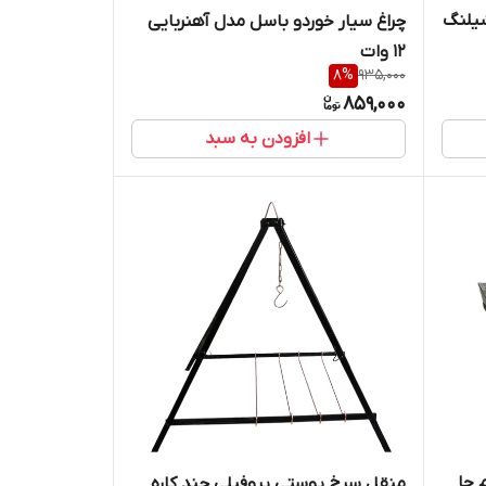
یلنگ
چراغ سیار خوردو باسل مدل آهنربایی
12 وات
8
%
935,000
859,000
افزودن به سبد
منقل سرخ پوستی پروفیلی چند کاره