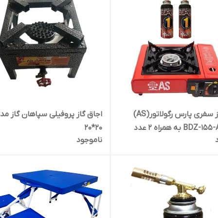
اجاق گاز سفری پارس رگولاتور(AS)
اجاق گاز پروفیلی سپاهان گاز م
مدل BDZ-155-AL به همراه 2 عدد
20*20
ناموجود
از استوانه ای