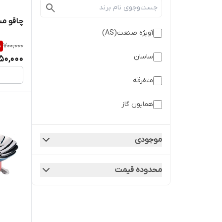
چاقو مس
آویژه صنعت(AS)
%
700,000
ساسان
50,000
متفرقه
همایون گاز
موجودی
محدوده قیمت