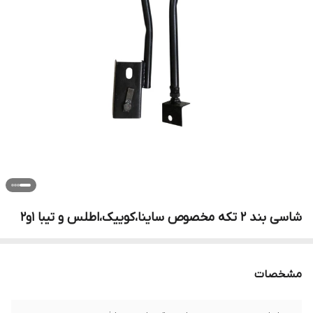
شاسی بند 2 تکه مخصوص ساینا،کوییک،اطلس و تیبا 1و2
مشخصات