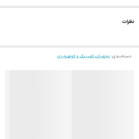
طبیعت‌گردی، سفر و استفاده در فضای باز هستید، این اجاق گازی
سه‌شعله انتخابی ایده‌آل و حرفه‌ای برای شماست. طراحی مهندسی‌شده،
نظرات
قدرت شعله بالا و اقلام همراه کاربردی، این محصول را به یکی از بهترین
گزینه‌ها برای آشپزی در طبیعت تبدیل کرده است.
این اجاق سفری به
سه شعله مجزا و پرقدرت
مجهز شده که باعث توزیع
دسته‌بندی
:
تجهیزات کمپینگ و کوهنوردی
یکنواخت حرارت و افزایش سرعت پخت می‌شود. استفاده از کپسول گاز
۲۳۰ گرمی و امکان
شارژ مجدد کپسول توسط پیک‌نیک
، علاوه‌بر کاهش
هزینه‌ها، دسترسی دائمی به سوخت را در سفر و طبیعت فراهم می‌کند.
مشخصات و اقلام همراه اجاق سفری
اجاق سفری گازی سه شعله با بدنه فلزی مقاوم و تاشو بسیار کم حجم
کپسول گاز ۲۳۰ گرمی قابل شارژ
تبدیل مخصوص شارژ کپسول با پیک‌نیک
شلنگ فلزی با روکش مقاوم در برابر حرارت و فشار
اتصالات ایمن و بادوام