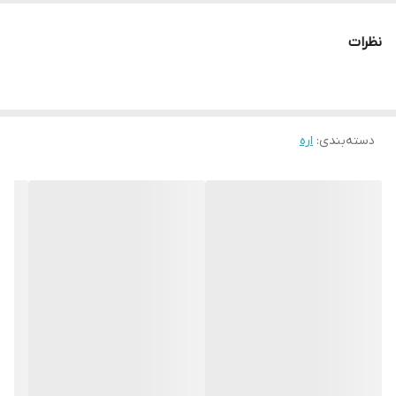
ابعاد
39x12x3 سانتی‌متر
نظرات
دسته‌بندی
:
اره