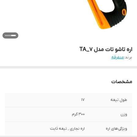
اره تاشو تات مدل TA_7
برند:
متفرقه
مشخصات
طول تیغه
17
وزن
300 گرم
ویژگی‌های اره
اره نجاری , تیغه ثابت