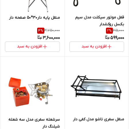
قفل موتور سیکلت مدل سیم
منقل پایه دار30*50 صفحه دار
بکسل روکشدار
3,750,000
615,000
4
%
2
%
3,600,000
599,000
افزودن به سبد
افزودن به سبد
منقل سفری تاشو مدل کفی دار
سرشعله سفری مدل سه شعله
شیلنگ دار