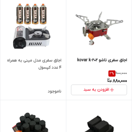
اجاق سفری تاشو kovar k-202
اجاق سفری مدل مینی به همراه
4 عدد کپسول
900,000
2
%
880,000
افزودن به سبد
ناموجود