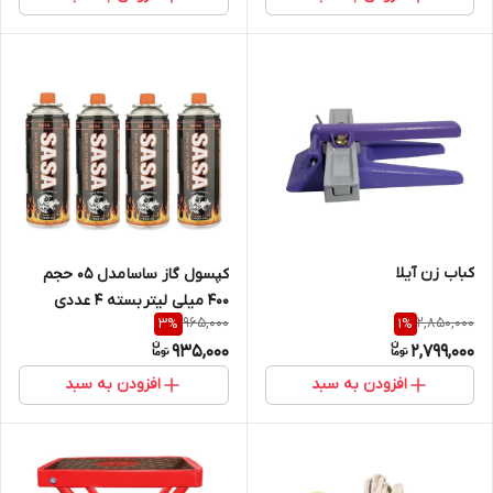
کباب زن آیلا
کپسول گاز ساسا مدل 05 حجم
400 میلی لیتر بسته 4 عددی
965,000
2,850,000
3
%
1
%
935,000
2,799,000
افزودن به سبد
افزودن به سبد