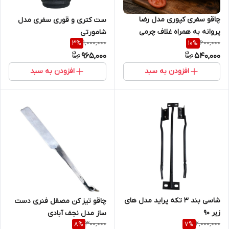
چاقو سفری کپوری مدل رضا
ست کتری و قوری سفری مدل
پروانه به همراه غلاف چرمی
شامورتی
1,000,000
600,000
3
%
10
%
965,000
540,000
افزودن به سبد
افزودن به سبد
شاسی بند 3 تکه پراید مدل های
چاقو تیز کن مصقل فنری دست
زیر 90
ساز مدل نجف آبادی
300,000
2,000,000
8
%
7
%