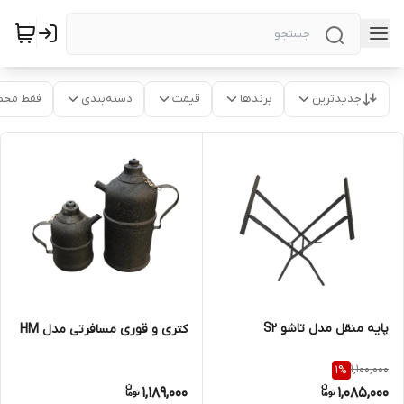
جدیدترین
برندها
قیمت
دسته‌بندی
فقط محص
پایه منقل مدل تاشو S2
کتری و قوری مسافرتی مدل HM
1,100,000
1
%
1,189,000
1,085,000