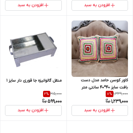
افزودن به سبد
افزودن به سبد
کاور کوسن حامد مدل دست
منقل گالوانیزه جا قوری دار سایز 1
بافت سایز 40*40 سانتی متر
615,000
1,339,000
2
%
7
%
مجموعه 2 عددی
599,000
1,239,000
افزودن به سبد
افزودن به سبد