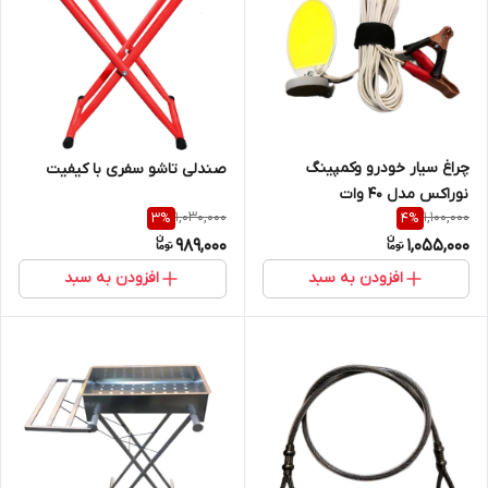
چراغ سیار خودرو وکمپینگ
صندلی تاشو سفری با کیفیت
نوراکس مدل 40 وات
1,030,000
1,100,000
3
%
4
%
989,000
1,055,000
افزودن به سبد
افزودن به سبد