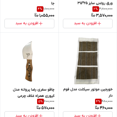
ورق روغنی سایز 25*35
جا
1,100,000
3,800,000
4
%
6
%
1,055,000
3,570,000
افزودن به سبد
افزودن به سبد
خورجین موتور سیکلت مدل فوم
چاقو سفری رضا پروانه مدل
دار
کپوری همراه غلاف چرمی
600,000
480,000
5
%
4
%
570,000
460,000
افزودن به سبد
افزودن به سبد