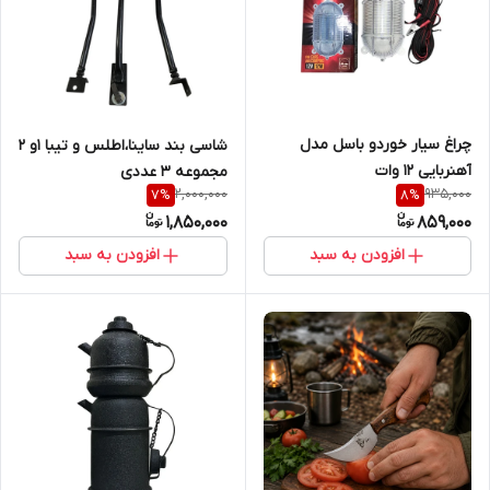
چراغ سیار خوردو باسل مدل
شاسی بند ساینا،اطلس و تیبا 1و 2
آهنربایی 12 وات
مجموعه 3 عددی
2,000,000
935,000
7
%
8
%
1,850,000
859,000
افزودن به سبد
افزودن به سبد