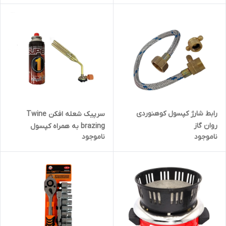
رابط شارژ کپسول کوهنوردی
سرپیک شعله افکن Twine
روان گاز
brazing به همراه کپسول
ناموجود
ناموجود
سوخت