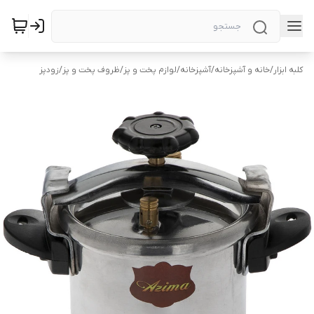
کلبه ابزار
/
خانه و آشپزخانه
/
آشپزخانه
/
لوازم پخت و پز
/
ظروف پخت و پز
/
زودپز