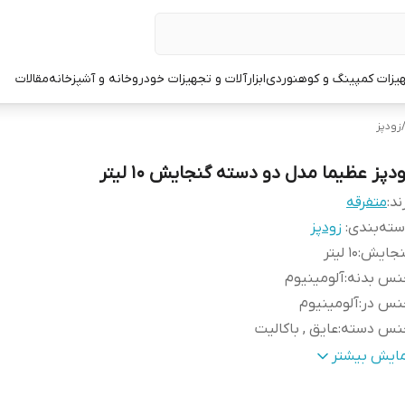
یزات کمپینگ و کوهنوردی
ابزارآلات و تجهیزات خودرو
خانه و آشپزخانه
مقالات
زودپز
دپز عظیما مدل دو دسته گنجایش 10 لیتر
ند:
متفرقه
ته‌بندی
:
زودپز
نجایش
:
10 لیتر
نس بدنه
:
آلومینیوم
نس در
:
آلومینیوم
نس دسته
:
عایق , باکالیت
داد دستگیره
:
دو دستگیره
مایش بیشتر
ور مبدا برند
:
ایران