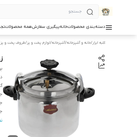
دسته‌بندی محصولات
خانه
پیگیری سفارش
همه محصولات
تجه
کلبه ابزار
/
خانه و آشپزخانه
/
آشپزخانه
/
لوازم پخت و پز
/
ظروف پخت و پز
/
زو
بر
دس
گ
ج
ج
ج
تع
ن
کش