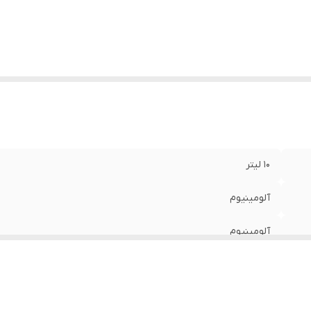
عاد
:
23x26x24 سانتی‌متر
نگ
:
نقره ای/استیل
10 لیتر
آلومینیوم
آلومینیوم
عایق , باکالیت
دو دستگیره