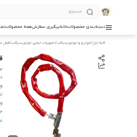
دسته‌بندی محصولات
خانه
پیگیری سفارش
همه محصولات
تجه
کلبه ابزار
/
خودرو و موتورسیکلت
/
تجهیزات ایمنی موتورسیکلت
/
قفل م
ق
بر
دس
و
تع
وی
جن
ج
ن
اب