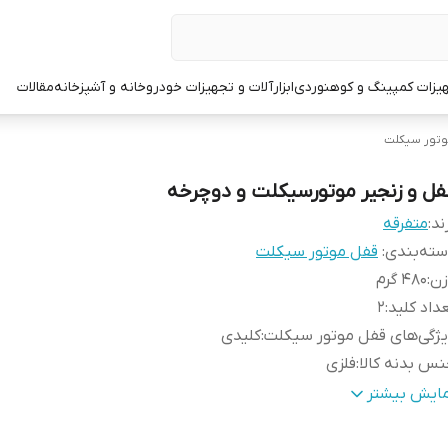
یزات کمپینگ و کوهنوردی
ابزارآلات و تجهیزات خودرو
خانه و آشپزخانه
مقالات
وتور سیکلت
فل و زنجیر موتورسیکلت و دوچرخه
ند:
متفرقه
ته‌بندی
:
قفل موتور سیکلت
زن
:
480 گرم
داد کلید
:
2
ژگی‌های قفل موتور سیکلت
:
کلیدی
س بدنه کالا
:
فلزی
نس روکش
:
پلاستیکی
مایش بیشتر
عاد
:
100x3x100 سانتی‌متر