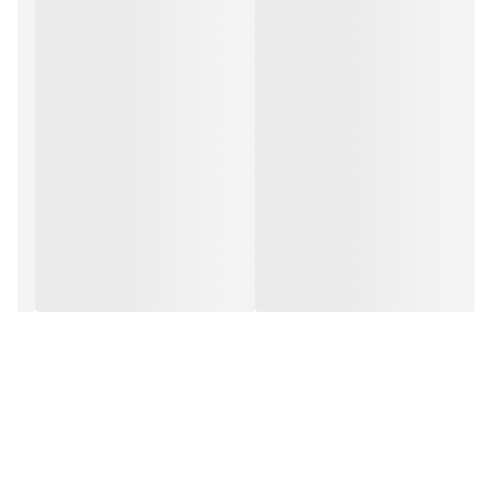
به راحتی قابل شستشو باشد . جنس بدنه و درب دیگ از الومینیوم
ساخته شده که هیچ گونه اثرات زیان آوری نداشته و کاملا بی خطر می
باشد . این دیگ زودپز در سخت ترین شرایط کاری توسط اداره استاندارد
آزمایش و موفق به دریافت نشان استاندارد ایران گردیده است