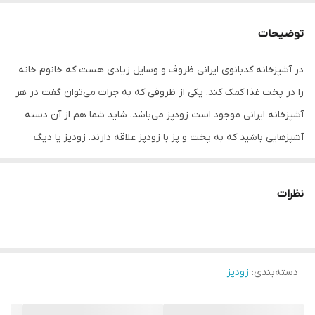
جنس در
آلومینیوم
توضیحات
جنس دسته
عایق , باکالیت
در آشپزخانه کدبانوی ایرانی ظروف و وسایل زیادی هست که خانوم خانه
تعداد دستگیره
دو دستگیره
را در پخت غذا کمک کند. یکی از ظروفی که به جرات می‌توان گفت در هر
کشور مبدا برند
ایران
آشپزخانه ایرانی موجود است زودپز می‌باشد. شاید شما هم از آن دسته
آشپز‌هایی باشید که به پخت و پز با زودپز علاقه دارند. زودپز یا دیگ
ابعاد
15x15x20 سانتی‌متر
تحت فشار با آزاد نکردن بخار آب غذا، درون محفظه خود فشار را بالا
می‌برد. این موضوع باعث می‌شود که آب در دمای بالاتری جوشیده و این
نظرات
دمای بالاتر غذا را زودتر می‌پزد. البته برخی از افراد برای زودپز‌ها خواصی
هم برمی‌شمرند که ممکن است با نظر شما موافق باشد. برای مثال، برخی
از افراد معتقدند پخت غذا درون زودپز مزه آن را بهتر کرده و به اصطلاح
دسته‌بندی
:
زودپز
باعث جاافتادن بهتر آن می‌شود. در دیگ زودپز عظیما سعی شده استفاده
از آن برای خانم های خانه دار فوق العاده راحت باشد و تمام قطعات آن