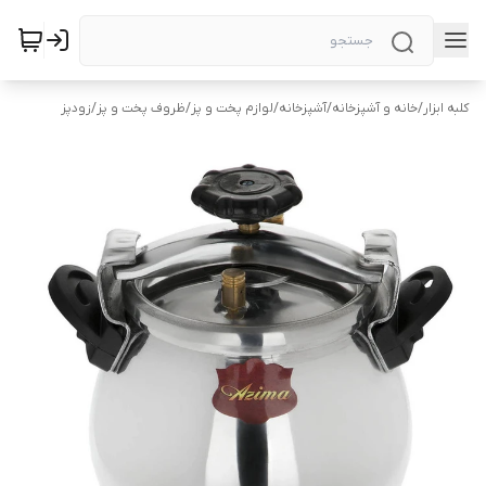
کلبه ابزار
/
خانه و آشپزخانه
/
آشپزخانه
/
لوازم پخت و پز
/
ظروف پخت و پز
/
زودپز