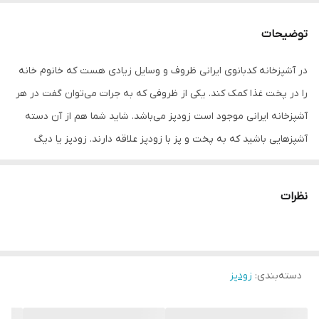
جنس در
آلومینیوم
توضیحات
جنس دسته
عایق , باکالیت
در آشپزخانه کدبانوی ایرانی ظروف و وسایل زیادی هست که خانوم خانه
تعداد دستگیره
دو دستگیره
را در پخت غذا کمک کند. یکی از ظروفی که به جرات می‌توان گفت در هر
کشور مبدا برند
ایران
آشپزخانه ایرانی موجود است زودپز می‌باشد. شاید شما هم از آن دسته
آشپز‌هایی باشید که به پخت و پز با زودپز علاقه دارند. زودپز یا دیگ
ابعاد
27x25x24 سانتی‌متر
تحت فشار با آزاد نکردن بخار آب غذا، درون محفظه خود فشار را بالا
می‌برد. این موضوع باعث می‌شود که آب در دمای بالاتری جوشیده و این
نظرات
دمای بالاتر غذا را زودتر می‌پزد. البته برخی از افراد برای زودپز‌ها خواصی
هم برمی‌شمرند که ممکن است با نظر شما موافق باشد. برای مثال، برخی
از افراد معتقدند پخت غذا درون زودپز مزه آن را بهتر کرده و به اصطلاح
دسته‌بندی
:
زودپز
باعث جاافتادن بهتر آن می‌شود. در دیگ زودپز عظیما سعی شده استفاده
از آن برای خانم های خانه دار فوق العاده راحت باشد و تمام قطعات آن