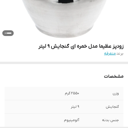
زودپز عظیما مدل خمره ای گنجایش 9 لیتر
برند:
متفرقه
مشخصات
وزن
2550 گرم
گنجایش
9 لیتر
جنس بدنه
آلومینیوم