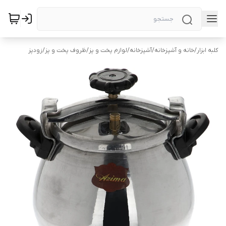
کلبه ابزار
/
خانه و آشپزخانه
/
آشپزخانه
/
لوازم پخت و پز
/
ظروف پخت و پز
/
زودپز