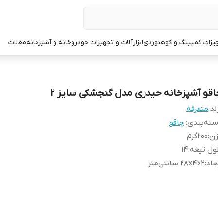
یزات کمپینگ و کوهنوردی
ابزارآلات و تجهیزات خودرو
خانه و آشپزخانه
مقالات
اقو آشپزخانه حیدری مدل گنجشکی سایز 2
ند:
متفرقه
ته‌بندی
:
چاقو
زن
:
200گرم
ول تیغه
:
14
عاد
:
28x4x2 سانتی‌متر