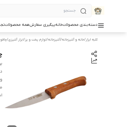
دسته‌بندی محصولات
خانه
پیگیری سفارش
همه محصولات
تجه
کلبه ابزار
/
خانه و آشپزخانه
/
آشپزخانه
/
لوازم پخت و پز
/
ابزار آشپزی
/
چاقو
چ
بر
دس
و
ط
اب