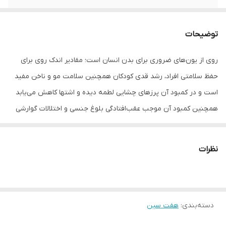
سایر توضیحات
این مجموعه زیبای هفت سین متشکل از 7
عدد کاسه چکش کاری شده روی و یک عدد
توضیحات
سینی استیل به قطر 36 سانتی متر می باشد
روی از یون‌های ضروری برای بدن انسان است؛ مقادیر اندک روی برای
نوع هفت سین
هفت سین
حفظ سلامتی افراد، رشد قدی کودکان همچنین سلامت مو و ناخن مفید
است و در کمبود آن پرزهای چشایی لطمه دیده و اشتها کاهش می‌یابد
همچنین کمبود آن موجب عقب‌افتادگی بلوغ جنسی و اختلالات گوارشی
نیز می‌شود لذا عنصری کاملاً ضروری است. در واقع این موضوع از مزایا
ظروف روحی و آلومینیومی میباشد. کمبود روی نسبتاً شایع است و
نظرات
به‌ویژه در کودکان، جوانان و خانم‌های شیرده و باردار زیادتر دیده می‌شود؛
نقش روی در خنثی‌سازی عوامل و فلزات سمی واردشده به بدن (مثل
سرب یا سایر فلزات سنگین که در شهرهای آلوده‌ای مانند کلان شهر ها
دسته‌بندی
:
هفت سین
مرتباً به بدن وارد می‌شوند) اهمیت این ریزمغذی را زیادتر می‌کند؛ به
این جهت، استفاده از ظروف رویی که باعث افزایش سطح سرمی یون