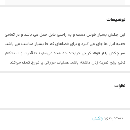
ابعاد
27×109×155 میلی‌متر
توضیحات
این چکش بسیار خوش دست و به راحتی قابل حمل می باشد و در تمامی
جعبه ابزار ها جای می گیرد و برای فضاهای کم جا بسیار مناسب می باشد.
سر چکش را از فولاد کربنی حرارت‌دیده شده می‌سازند تا قدرت و استحکام
کافی برای ضربه زدن داشته باشد. عملیات حرارتی یا فورج کمک می‌کند
که با وجود ضربات مداوم بر دیگر اشیاء فلزی، سر چکش خم نشود یا
نشکند.
نظرات
چکش دوشاخ -دسته کوتاه -دارای میخ کش -دسته فایبر گلس بسیار
مقاوم -آلیاژ محکم و بسیار مقاوم طول دسته 12 سانت و کامل 16 سانت
می باشد.
دسته‌بندی
:
چکش