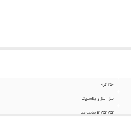
250 گرم
فلز , فلز و پلاستیک
12.7x2.7x2 سانتی‌متر