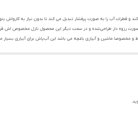
 و قطرات آب را به صورت پرفشار تبدیل می کند تا بدون نیاز به کارواش بتوانید
ت رزوه دار طراحی‌شده و در سمت دیگر این محصول نازل مخصوص اش قرار دا
 و مخصوصا ماشین و آبیاری باغچه می باشد این آب‌پاش برای آبیاری بسیار م
گی به‌خوبی مقاومت می‌کند و کیفیت ساخت مناسبی دارد. همچنین دارای مقاومت 
ش دستی ابزاری است که پس از اتصال به شلنگ، قدرت فشار آب و حتی نوع پاش
 و لاستیک، سبزه زار، حیاط، گل‌ها و تمیز کردن حمام، نمای ساختمان، آشپزخانه
ید.