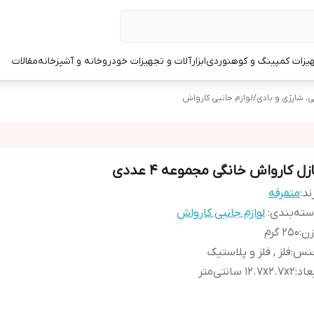
یزات کمپینگ و کوهنوردی
ابزارآلات و تجهیزات خودرو
خانه و آشپزخانه
مقالات
قی، شارژی و بادی
/
لوازم جانبی کارواش
زل کارواش خانگی مجموعه 4 عددی
ند:
متفرقه
ته‌بندی
:
لوازم جانبی کارواش
زن
:
250 گرم
نس
:
فلز , فلز و پلاستیک
عاد
:
12.7x2.7x2 سانتی‌متر