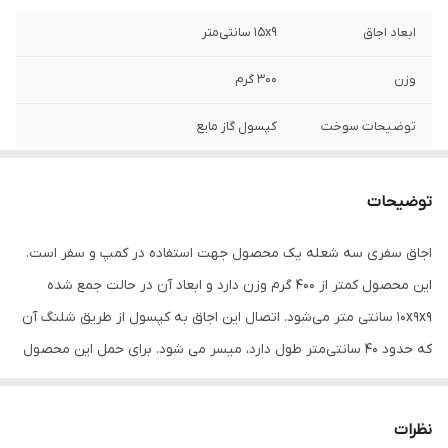
ابعاد اجاق
15x9 سانتی‌متر
وزن
300 گرم
توضیحات سوخت
کپسول گاز مایع
جنس
استیل
توضیحات
نوع سوخت
کپسول
اجاق سفری سه شعله یک محصول جهت استفاده در کمپ و سفر است.
امکان استفاده
چند نفر
این محصول کمتر از 400 گرم وزن دارد و ابعاد آن در حالت جمع شده
توسط
10x9x9 سانتی متر می‌شود. اتصال این اجاق به کپسول از طریق شلنگ آن
سایر توضیحات
ایده آل برای کمپینگ، کوهنوردی، ماهیگیری و
که حدود 40 سانتی‌متر طول دارد، میسر می شود. برای حمل این محصول
پخت و پز در فضای باز بازوهای نگهدارنده‌ی
تاشوی دندانه دار برای جلوگیری از سرخوردن
یک جعبه‌ی پلاستیکی محکم و مناسب برای جابجایی آن در نظر گرفته
ظرف ساخته شده با قاب فولادی ضد زنگ
شده تا ضمن حمل آسان از محصول حفاظت مناسبی شود. برای روشن
طراحی قابل حمل و تاشو دارای جعبه پلاستیکی
نظرات
شدن اجاق نیازی به کبریت ندارید زیرا این اجاق به فندک مجهز شده
دارای سه شعله با قدرت حرارتی بالا