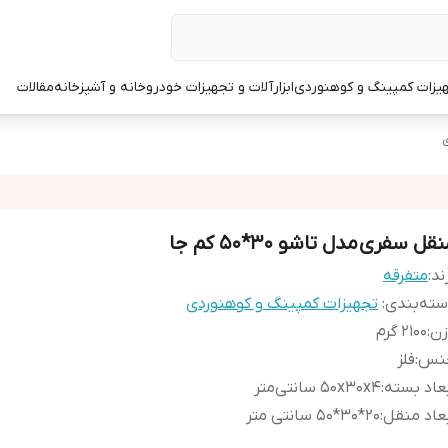
یزات کمپینگ و کوهنوردی
ابزارآلات و تجهیزات خودرو
خانه و آشپزخانه
مقالات
ی
قل سفری مدل تاشو 30*50 کم جا
ند:
متفرقه
ته‌بندی
:
تجهیزات کمپینگ و کوهنوردی
زن
:
2100 گرم
نس
:
فلز
عاد بسته
:
50x30x4 سانتی‌متر
عاد منقل
:
20*30*50 سانتی متر