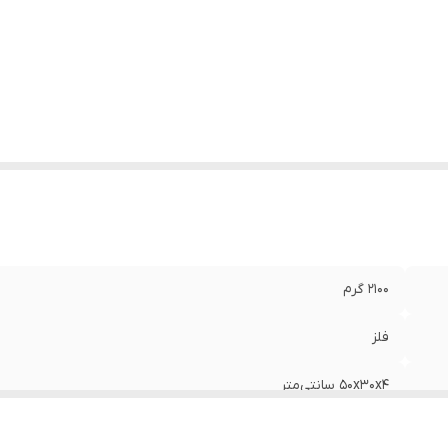
2100 گرم
فلز
50x30x4 سانتی‌متر
20*30*50 سانتی متر