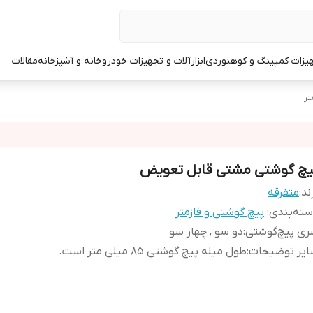
یزات کمپینگ و کوهنوردی
ابزارآلات و تجهیزات خودرو
خانه و آشپزخانه
مقالات
تر
یچ گوشتی مشتی قابل تعویض
ند:
متفرقه
ته‌بندی
:
پیچ گوشتی و فازمتر
ری پیچ‌گوشتی
:
دو سو , چهار سو
ایر توضیحات
:
طول ميله پيچ گوشتي 85 ميلي متر است.