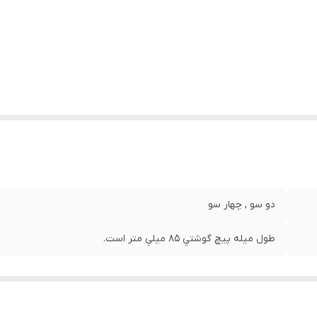
دو سو , چهار سو
طول ميله پيچ گوشتي 85 ميلي متر است.