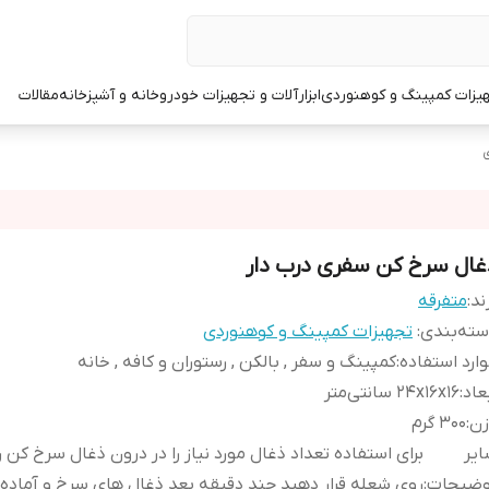
یزات کمپینگ و کوهنوردی
ابزارآلات و تجهیزات خودرو
خانه و آشپزخانه
مقالات
ی
غال سرخ کن سفری درب دار
ند:
متفرقه
ته‌بندی
:
تجهیزات کمپینگ و کوهنوردی
ارد استفاده
:
کمپینگ و سفر , بالکن , رستوران و کافه , خانه
عاد
:
24x16x16 سانتی‌متر
زن
:
300 گرم
یر
برای استفاده تعداد ذغال مورد نیاز را در درون ذغال سرخ کن ر
وضیحات
:
روی شعله قرار دهید چند دقیقه بعد ذغال های سرخ و آماده 