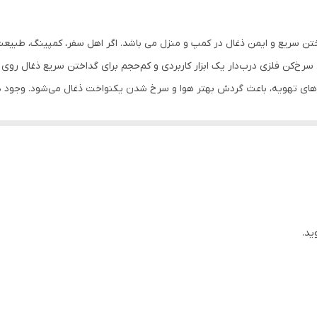
سرخ و آماده استفاده خواهید داشت
ن سریع و ایمن ذغال در کمپ و منزل می باشد. اگر اهل سفر، کمپینگ، طبیعت
‌کن فلزی درب‌دار یک ابزار کاربردی و کم‌حجم برای گداختن سریع ذغال روی
ه‌های تهویه، باعث گردش بهتر هوا و سرخ شدن یکنواخت ذغال می‌شود. وجود 
 و گداختن انواع ذغال • قابل استفاده روی شعله گاز، اجاق سفری و آتش • 
کم‌حجم و قابل حمل • مناسب برای مسافرت، کمپینگ، طبیعت‌گردی و استفاده
روی شعله
ید.
آماده‌سازی ذغال در هر شرایطی هستید، این ذغال سرخ‌کن گزینه‌ای مناسب برا