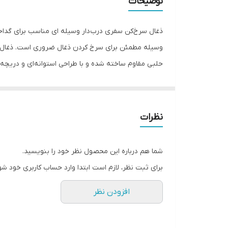
توضیحات
ذغال سرخ‌کن سفری درب‌دار وسیله ای مناسب برای گداخت
وسیله مطمئن برای سرخ کردن ذغال ضروری است. ذغال سرخ
حلبی مقاوم ساخته شده و با طراحی استوانه‌ای و دریچ
کمک می‌کند. ویژگی‌های محصول: • مناسب برای سرخ کردن
مجهز به دریچه‌های تهویه جهت گردش بهتر هوا • سبک، 
مزایا:
نظرات
✔️ سرخ شدن سریع‌تر ذغال نسبت به روش‌های سنتی
✔️ ایمنی بیشتر در مقایسه با قرار دادن مستقیم ذغال 
شما هم درباره این محصول نظر خود را بنویسید.
✔️ جلوگیری از پخش خاکستر
برای ثبت نظر، لازم است ابتدا وارد حساب کاربری خود شو
✔️ حمل آسان در سفر
افزودن نظر
اگر به دنبال یک وسیله ساده، کاربردی و اقتصادی برای 