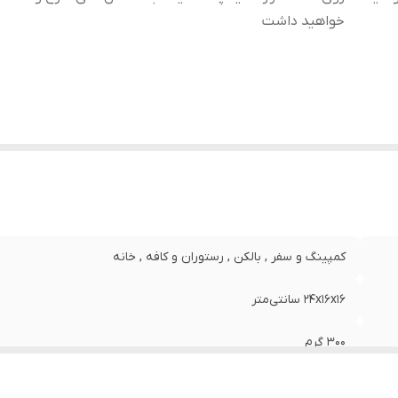
خواهید داشت
کمپینگ و سفر , بالکن , رستوران و کافه , خانه
24x16x16 سانتی‌متر
300 گرم
برای استفاده تعداد ذغال مورد نیاز را در درون ذغال سرخ کن ریخته 