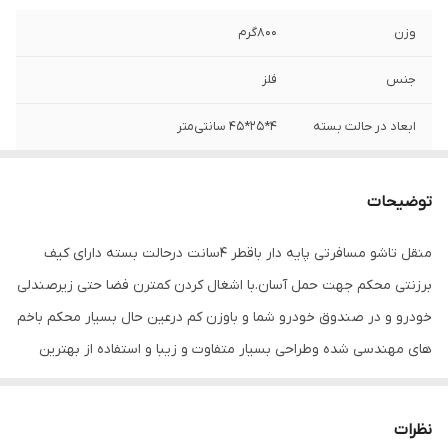
وزن
800گرم
جنس
فلز
ابعاد در حالت بسته
4*25*45 سانتی‌متر
ابعاد منقل در حالت
20*25*45 سانتی متر
باز شده
توضیحات
منقل تاشو مسافرتی پایه دار باقطر 4سانت درحالت بسته دارای کیف
برزنتی محکم جهت حمل آسان.با اشغال کردن کمترن فضا حتی زیرصندلی
خودرو و در صندوق خودرو شما و باوزن کم درعین حال بسیار محکم باخم
های مهندسی شده وطراحی بسیار متفاوت و زیبا و استفاده از بهترین
مواد جهت طول عمر زیاد و استفاده طولانی مدت،وسیله ای بسیار کار آمد
و محکم که در حالت باز قابلیت تحمل وزن بالا مانند دیگ غذا رانیز
نظرات
داراست.