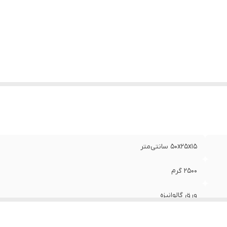
50x25x15 سانتی‌متر
2500 گرم
ورق گالوانیزه