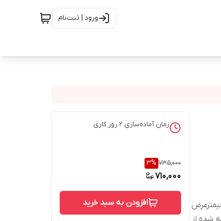
ورود | ثبت‌نام
زمان آماده‌سازی
2
روز کاری
3
%
735,000
710,000
افزودن به سبد خرید
 برای چای زغالی ابعاد:طول 40 سانتیمترعرض
7.5 سانتیمترساخته شده از