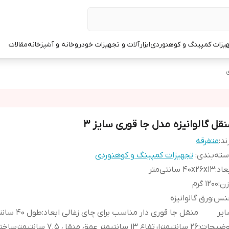
یزات کمپینگ و کوهنوردی
ابزارآلات و تجهیزات خودرو
خانه و آشپزخانه
مقالات
ی
نقل گالوانیزه مدل جا قوری سایز 3
ند:
متفرقه
ته‌بندی
:
تجهیزات کمپینگ و کوهنوردی
عاد
:
40x26x13 سانتی‌متر
زن
:
1200 گرم
نس
:
ورق گالوانیزه
یر
منقل جا قوری دار مناسب
وضیحات
:
26 سانتیمترارتفاع 13 سانتیمتر عمق منقل 