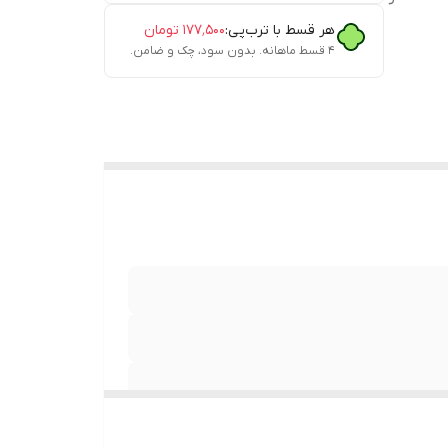
هر قسط با ترب‌پی:
۱۷۷٬۵۰۰
تومان
۴ قسط ماهانه. بدون سود، چک و ضامن.
منقل جا قوری دار مناسب برای چای زغالی ابعاد:طول 40 سانتیمترعرض 26 سانتیمترارتفاع 13 سانتیمتر عمق منقل 7.5