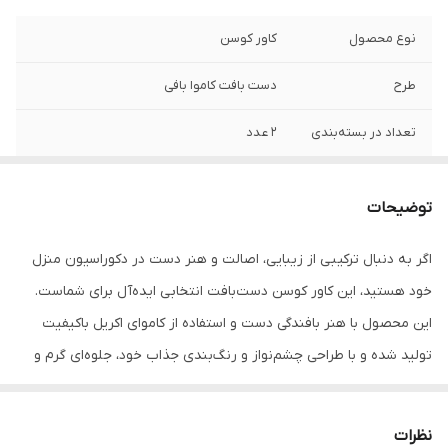
نوع محصول
کاور کوسن
طرح
دست بافت کاموا بافی
تعداد در بسته‌بندی
2 عدد
نحوه بستن کوسن
دوخت
توضیحات
کاربرد
نشیمن , دکوراتیو , پشتی
اگر به دنبال ترکیبی از زیبایی، اصالت و هنر دست در دکوراسیون منزل
ابعاد
40x40x3 سانتی‌متر
خود هستید، این کاور کوسن دست‌بافت انتخابی ایده‌آل برای شماست.
وزن
250 گرم
این محصول با هنر بافندگی دست و استفاده از کاموای اکریل باکیفیت
تولید شده و با طراحی چشم‌نواز و رنگ‌بندی جذاب خود، جلوه‌ای گرم و
فرم
مربع
دلنشین به فضای خانه می‌بخشد. بافت دست‌بافت این کاور کوسن، علاوه
نحوه شست‌وشو
شست‌وشو با دست و ماشین لباسشویی
بر ایجاد ظاهری منحصربه‌فرد، حس صمیمیت و ارزش هنری خاصی را به
نظرات