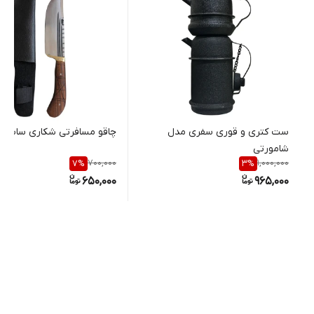
ست کتری و قوری سفری مدل
چاقو مسافرتی شکاری ساسان س
شامورتی
700,000
1,000,000
7
%
3
%
650,000
965,000