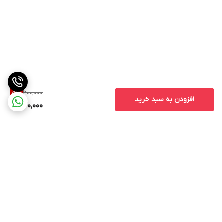
✔ حمل آسان در سفر
✔ افزایش طول عمر چاقو
✔ ظاهر زیباتر محصول
چرا در کمپینگ به چاقوی سفری نیاز داریم؟
بسیاری از افراد تصور می‌کنند چاقو تنها برای بریدن مواد غذایی استفاده
600,000
5
%
می‌شود، اما در واقع کاربردهای آن بسیار گسترده‌تر است.
افزودن به سبد خرید
570,000
در کمپینگ ممکن است برای موارد زیر به چاقو نیاز داشته باشید:
آماده‌سازی هیزم‌های سبک
برش طناب
آماده‌سازی غذا
ساخت سیخ چوبی
برگشت به بالا
انجام تعمیرات جزئی
باز کردن بسته‌بندی‌ها
استفاده در شرایط اضطراری