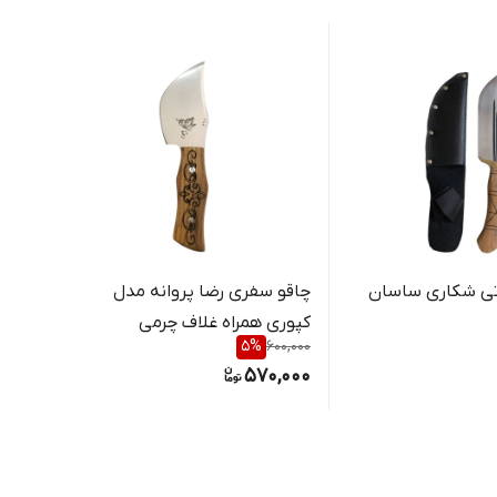
تی شکاری ساسان
چاقو سفری رضا پروانه مدل
چاقو 
کپوری همراه غلاف چرمی
چرمی
50,000
5
%
600,000
,000
570,000