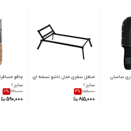
ری ساسان
منقل سفری مدل تاشو تسمه ای
چاقو مسافر
سایز 1
سایز 1
6
%
630,000
4
%
855,000
590,000
815,000