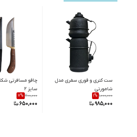
ست کتری و قوری سفری مدل
چاقو مسافرتی شکا
شامورتی
سایز 2
7
%
700,000
1
%
1,000,000
650,000
985,000