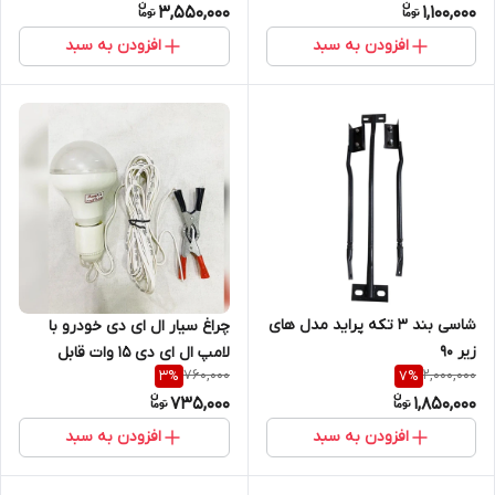
3,550,000
1,100,000
افزودن به سبد
افزودن به سبد
شاسی بند 3 تکه پراید مدل های
چراغ سیار ال ای دی خودرو با
زیر 90
لامپ ال ای دی 15 وات قابل
760,000
2,000,000
3
%
7
%
تعویض
735,000
1,850,000
افزودن به سبد
افزودن به سبد