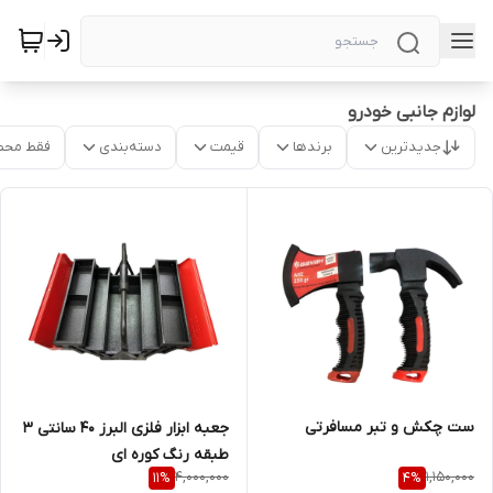
لوازم جانبی خودرو
جدیدترین
برندها
قیمت
دسته‌بندی
فقط محص
ست چکش و تبر مسافرتی
جعبه ابزار فلزی البرز 40 سانتی 3
طبقه رنگ کوره ای
4,000,000
1,150,000
11
%
4
%