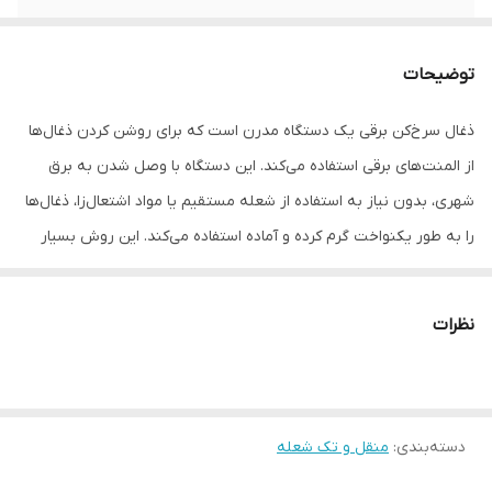
توضیحات
ذغال سرخ‌کن برقی یک دستگاه مدرن است که برای روشن کردن ذغال‌ها
از المنت‌های برقی استفاده می‌کند. این دستگاه با وصل شدن به برق
شهری، بدون نیاز به استفاده از شعله مستقیم یا مواد اشتعال‌زا، ذغال‌ها
را به طور یکنواخت گرم کرده و آماده استفاده می‌کند. این روش بسیار
سریع‌تر و ایمن‌تر از روش‌های سنتی مانند استفاده از آتش مستقیم
است و به شما این امکان را می‌دهد تا در کمترین زمان ممکن ذغال‌ها را
نظرات
آماده کرده و از قلیان خود لذت ببرید.
ذغال سرخ کن برقی محصولی چند منظوره است که از جمله کاربردهای آن
میتوان به روشن کردن ذغال در مدت زمان کوتاه و یا استفاده به عنوان
دسته‌بندی
:
منقل و تک شعله
اجاق برقی نام برد. ذغال سرخ کن هات پلیت مدل H009c با کیفیت بالا و
توان 450 وات دارای مصرف برق کمتر در عین حفظ کارایی می باشد. این