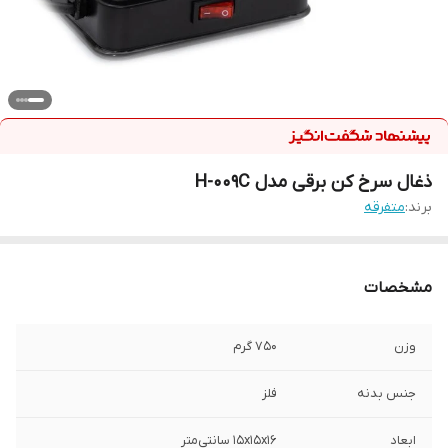
ذغال سرخ کن برقی مدل H-009C
برند:
متفرقه
مشخصات
وزن
750 گرم
جنس بدنه
فلز
ابعاد
15x15x16 سانتی‌متر