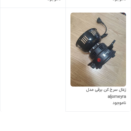
زغال سرخ کن برقی مدل
aljomeyra
ناموجود