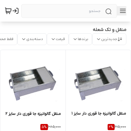
منقل و تک شعله
جدیدترین
برندها
قیمت
دسته‌بندی
فقط محص
منقل گالوانیزه جا قوری دار سایز 1
منقل گالوانیزه جا قوری دار سایز 2
685,000
615,000
5
%
2
%