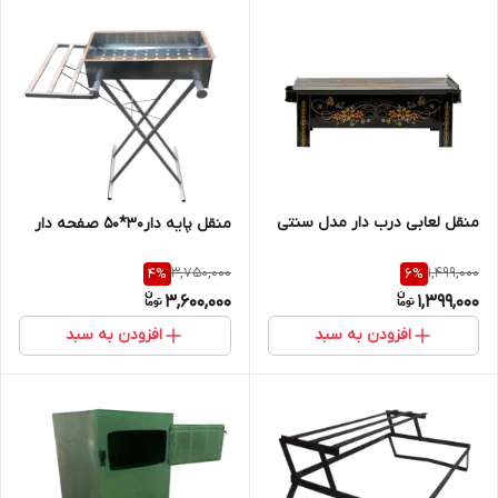
منقل لعابی درب دار مدل سنتی
منقل پایه دار30*50 صفحه دار
3,750,000
1,499,000
4
%
6
%
3,600,000
1,399,000
افزودن به سبد
افزودن به سبد