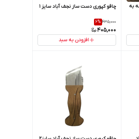
ه به
چاقو کپوری دست ساز نجف آباد سایز ۱
6
%
435,000
405,000
افزودن به سبد
د
چاقو کپوری دست ساز نجف آباد سایز۲