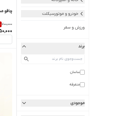
خانه و آشپزخانه
چاقو مس
خودرو و موتورسیکلت
%
700,000
ورزش و سفر
50,000
برند
ساسان
متفرقه
موجودی