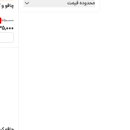
محدوده قیمت
چاقو و 
750,000
35,000
چاقو کپ