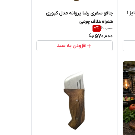
ز 1
چاقو سفری رضا پروانه مدل کپوری
همراه غلاف چرمی
5
%
600,000
570,000
افزودن به سبد