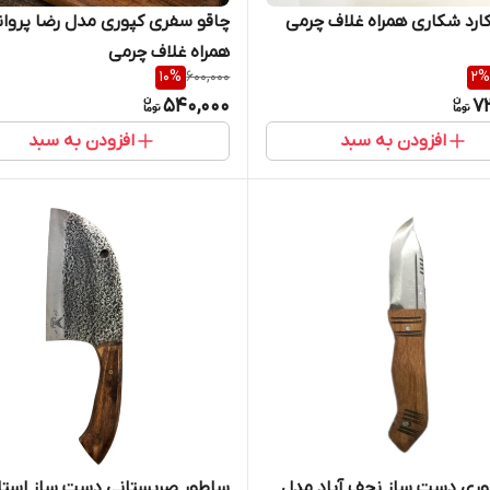
کارد شکاری همراه غلاف چرمی
چاقو سفری کپوری مدل رضا پروان
همراه غلاف چرمی
10
%
600,000
2
%
540,000
7
افزودن به سبد
افزودن به سبد
وری دست ساز نجف آباد مدل
ساطور صربستانی دست ساز استا