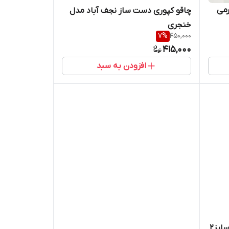
رمی
چاقو کپوری دست ساز نجف آباد مدل
خنجری
7
%
450,000
415,000
افزودن به سبد
ایز۲