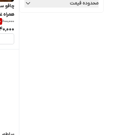
محدوده قیمت
چاقو سف
همراه غ
%
600,000
40,000
ساطور 