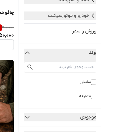
خانه و آشپزخانه
چاقو مس
خودرو و موتورسیکلت
%
700,000
ورزش و سفر
50,000
برند
ساسان
متفرقه
موجودی