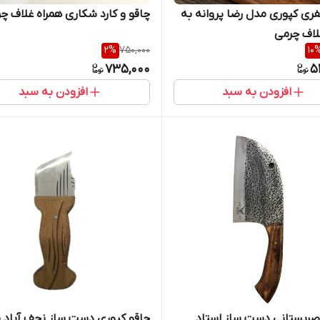
ری کپوری مدل رضا پروانه به
چاقو و کارد شکاری همراه غلاف چ
لاف چرمی
2
%
750,000
10
735,000
5
افزودن به سبد
افزودن به سبد
صربستانی دست ساز استاد
چاقو کپوری دست ساز نجف آباد س