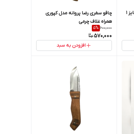
ز 1
چاقو سفری رضا پروانه مدل کپوری
همراه غلاف چرمی
5
%
600,000
570,000
افزودن به سبد