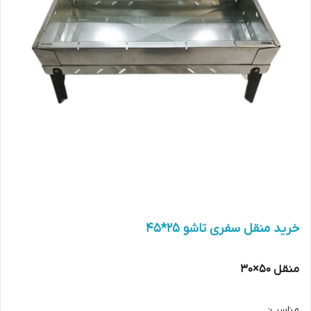
خرید منقل سفری تاشو 25*45
منقل 50×30
مناسب: