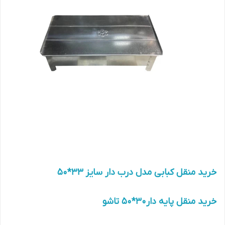
خرید منقل کبابی مدل درب دار سایز 33*50
خرید منقل پایه دار30*50 تاشو